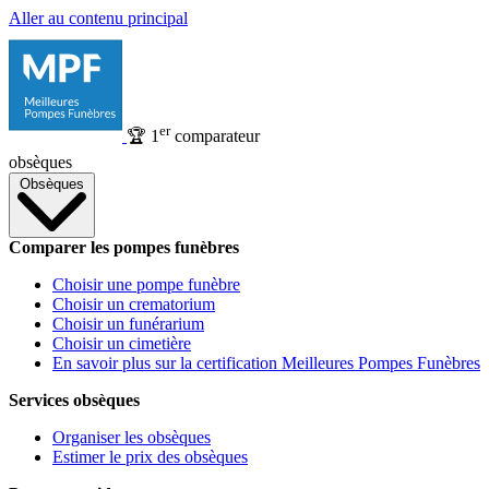
Aller au contenu principal
er
🏆
1
comparateur
obsèques
Obsèques
Comparer les pompes funèbres
Choisir une pompe funèbre
Choisir un crematorium
Choisir un funérarium
Choisir un cimetière
En savoir plus sur la certification Meilleures Pompes Funèbres
Services obsèques
Organiser les obsèques
Estimer le prix des obsèques