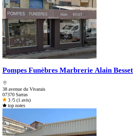
Pompes Funèbres Marbrerie Alain Besset
38 avenue du Vivarais
07370 Sarras
3
/5
(1 avis)
top notes