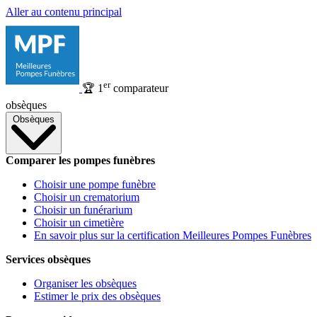
Aller au contenu principal
er
🏆
1
comparateur
obsèques
Obsèques
Comparer les pompes funèbres
Choisir une pompe funèbre
Choisir un crematorium
Choisir un funérarium
Choisir un cimetière
En savoir plus sur la certification Meilleures Pompes Funèbres
Services obsèques
Organiser les obsèques
Estimer le prix des obsèques