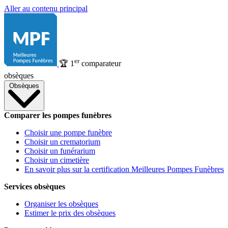
Aller au contenu principal
er
🏆
1
comparateur
obsèques
Obsèques
Comparer les pompes funèbres
Choisir une pompe funèbre
Choisir un crematorium
Choisir un funérarium
Choisir un cimetière
En savoir plus sur la certification Meilleures Pompes Funèbres
Services obsèques
Organiser les obsèques
Estimer le prix des obsèques