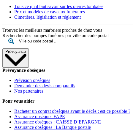
Tous ce qu'il faut savoir sur les pierres tombales
Prix et modèles de caveaux funéraires
Cimetières, législiation et réglement
Trouvez les meilleurs marbriers proches de chez vous
Rechercher des pompes funèbres par ville ou code postal
Prévoyance
Prévoyance obsèques
Prévision obsèques
Demander des devis comparatifs
Nos partenaires
Pour vous aider
Racheter un contrat obsèques avant le décès : est-ce possible ?
Assurance obsèques FAPE
Assurance obsèques : CAISSE D’EPARGNE
Assurance obsèques : La Banque postale