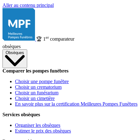
Aller au contenu principal
er
🏆
1
comparateur
obsèques
Obsèques
Comparer les pompes funèbres
Choisir une pompe funèbre
Choisir un crematorium
Choisir un funérarium
Choisir un cimetière
En savoir plus sur la certification Meilleures Pompes Funèbres
Services obsèques
Organiser les obsèques
Estimer le prix des obsèques