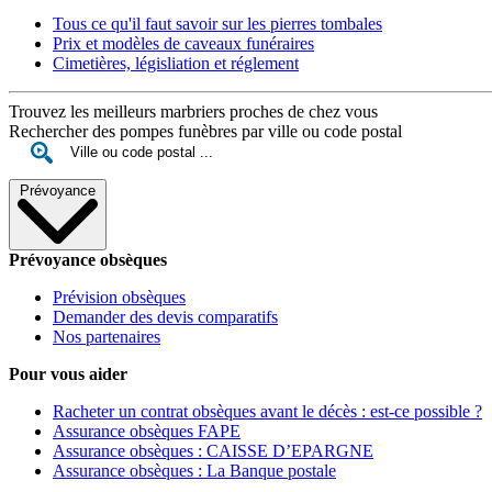
Tous ce qu'il faut savoir sur les pierres tombales
Prix et modèles de caveaux funéraires
Cimetières, législiation et réglement
Trouvez les meilleurs marbriers proches de chez vous
Rechercher des pompes funèbres par ville ou code postal
Prévoyance
Prévoyance obsèques
Prévision obsèques
Demander des devis comparatifs
Nos partenaires
Pour vous aider
Racheter un contrat obsèques avant le décès : est-ce possible ?
Assurance obsèques FAPE
Assurance obsèques : CAISSE D’EPARGNE
Assurance obsèques : La Banque postale