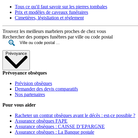
Tous ce qu'il faut savoir sur les pierres tombales
Prix et modèles de caveaux funéraires
Cimetières, législiation et réglement
Trouvez les meilleurs marbriers proches de chez vous
Rechercher des pompes funèbres par ville ou code postal
Prévoyance
Prévoyance obsèques
Prévision obsèques
Demander des devis comparatifs
Nos partenaires
Pour vous aider
Racheter un contrat obsèques avant le décès : est-ce possible ?
Assurance obsèques FAPE
Assurance obsèques : CAISSE D’EPARGNE
Assurance obsèques : La Banque postale