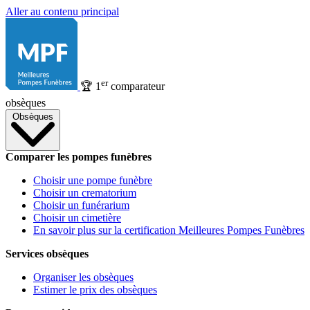
Aller au contenu principal
er
🏆
1
comparateur
obsèques
Obsèques
Comparer les pompes funèbres
Choisir une pompe funèbre
Choisir un crematorium
Choisir un funérarium
Choisir un cimetière
En savoir plus sur la certification Meilleures Pompes Funèbres
Services obsèques
Organiser les obsèques
Estimer le prix des obsèques