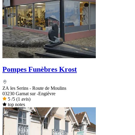
Pompes Funèbres Krost
ZA les Serins - Route de Moulins
03230 Garnat sur -Engièvre
5
/5
(1 avis)
top notes