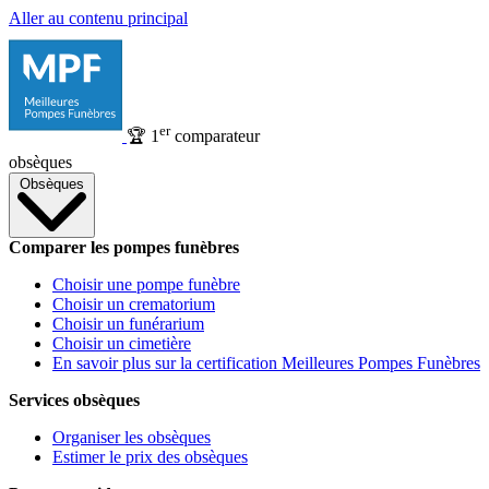
Aller au contenu principal
er
🏆
1
comparateur
obsèques
Obsèques
Comparer les pompes funèbres
Choisir une pompe funèbre
Choisir un crematorium
Choisir un funérarium
Choisir un cimetière
En savoir plus sur la certification Meilleures Pompes Funèbres
Services obsèques
Organiser les obsèques
Estimer le prix des obsèques