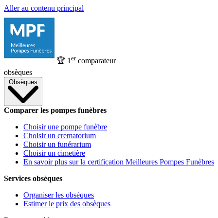
Aller au contenu principal
er
🏆
1
comparateur
obsèques
Obsèques
Comparer les pompes funèbres
Choisir une pompe funèbre
Choisir un crematorium
Choisir un funérarium
Choisir un cimetière
En savoir plus sur la certification Meilleures Pompes Funèbres
Services obsèques
Organiser les obsèques
Estimer le prix des obsèques