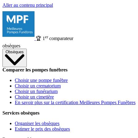
Aller au contenu principal
er
🏆
1
comparateur
obsèques
Obsèques
Comparer les pompes funèbres
Choisir une pompe funèbre
Choisir un crematorium
Choisir un funérarium
Choisir un cimetière
En savoir plus sur la certification Meilleures Pompes Funèbres
Services obsèques
Organiser les obsèques
Estimer le prix des obsèques