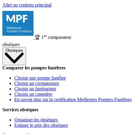
Aller au contenu principal
er
🏆
1
comparateur
obsèques
Obsèques
Comparer les pompes funèbres
Choisir une pompe funèbre
Choisir un crematorium
Choisir un funérarium
Choisir un cimetière
En savoir plus sur la certification Meilleures Pompes Funèbres
Services obsèques
Organiser les obsèques
Estimer le prix des obsèques