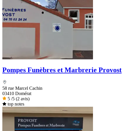
Pompes Funèbres et Marbrerie Provost
58 rue Marcel Cachin
03410 Domérat
5
/5
(2 avis)
top notes