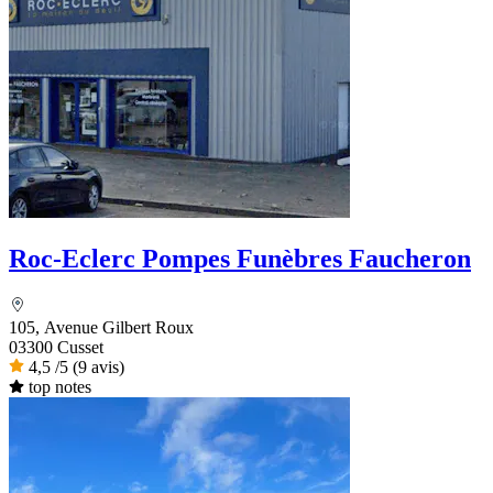
Roc-Eclerc Pompes Funèbres Faucheron
105, Avenue Gilbert Roux
03300 Cusset
4,5
/5
(9 avis)
top notes