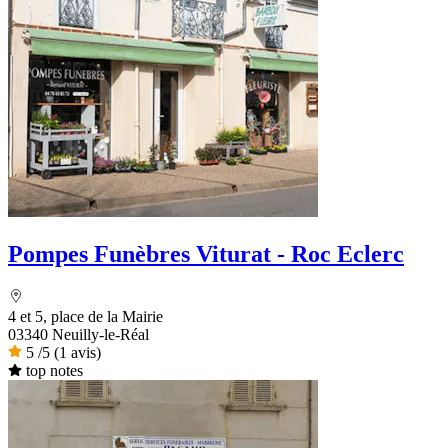
Pompes Funèbres Viturat - Roc Eclerc
4 et 5, place de la Mairie
03340 Neuilly-le-Réal
5
/5
(1 avis)
top notes