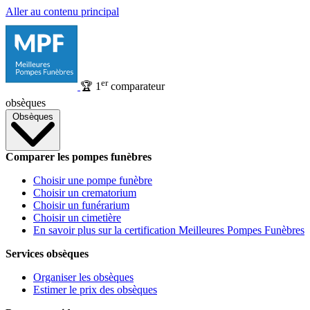
Aller au contenu principal
er
🏆
1
comparateur
obsèques
Obsèques
Comparer les pompes funèbres
Choisir une pompe funèbre
Choisir un crematorium
Choisir un funérarium
Choisir un cimetière
En savoir plus sur la certification Meilleures Pompes Funèbres
Services obsèques
Organiser les obsèques
Estimer le prix des obsèques