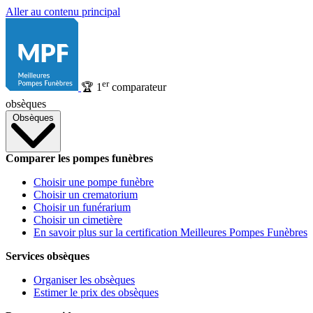
Aller au contenu principal
er
🏆
1
comparateur
obsèques
Obsèques
Comparer les pompes funèbres
Choisir une pompe funèbre
Choisir un crematorium
Choisir un funérarium
Choisir un cimetière
En savoir plus sur la certification Meilleures Pompes Funèbres
Services obsèques
Organiser les obsèques
Estimer le prix des obsèques