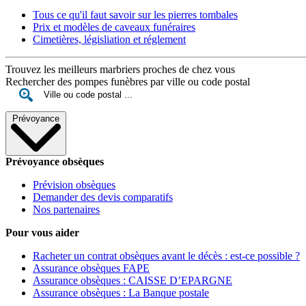
Tous ce qu'il faut savoir sur les pierres tombales
Prix et modèles de caveaux funéraires
Cimetières, législiation et réglement
Trouvez les meilleurs marbriers proches de chez vous
Rechercher des pompes funèbres par ville ou code postal
Prévoyance
Prévoyance obsèques
Prévision obsèques
Demander des devis comparatifs
Nos partenaires
Pour vous aider
Racheter un contrat obsèques avant le décès : est-ce possible ?
Assurance obsèques FAPE
Assurance obsèques : CAISSE D’EPARGNE
Assurance obsèques : La Banque postale