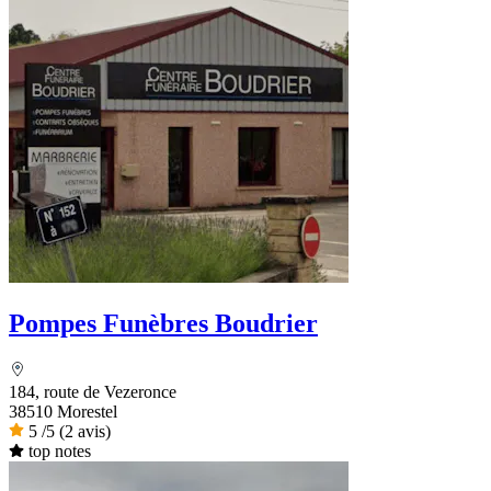
Pompes Funèbres Boudrier
184, route de Vezeronce
38510 Morestel
5
/5
(2 avis)
top notes