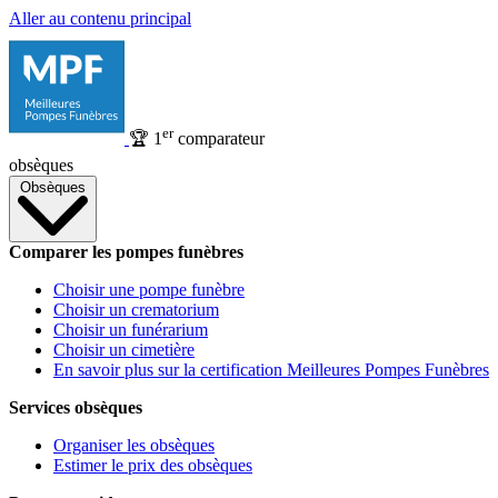
Aller au contenu principal
er
🏆
1
comparateur
obsèques
Obsèques
Comparer les pompes funèbres
Choisir une pompe funèbre
Choisir un crematorium
Choisir un funérarium
Choisir un cimetière
En savoir plus sur la certification Meilleures Pompes Funèbres
Services obsèques
Organiser les obsèques
Estimer le prix des obsèques