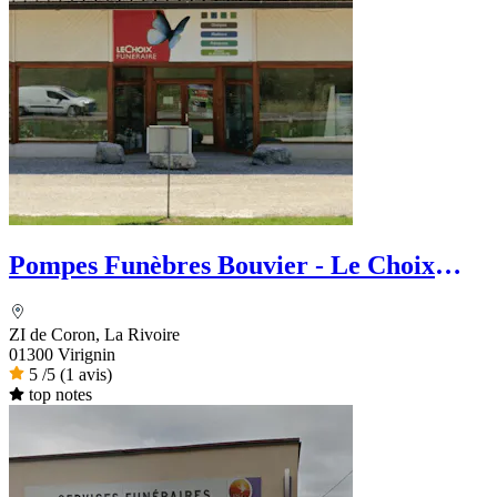
Pompes Funèbres Bouvier - Le Choix
Funéraire
ZI de Coron, La Rivoire
01300 Virignin
5
/5
(1 avis)
top notes