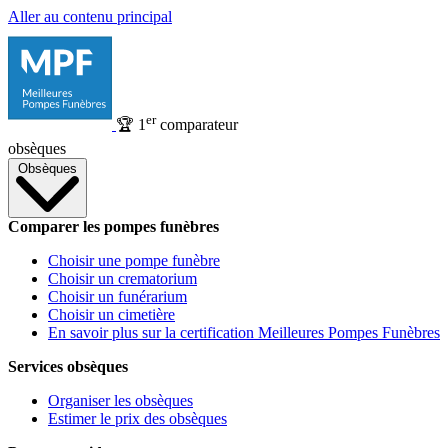
Aller au contenu principal
er
🏆
1
comparateur
obsèques
Obsèques
Comparer les pompes funèbres
Choisir une pompe funèbre
Choisir un crematorium
Choisir un funérarium
Choisir un cimetière
En savoir plus sur la certification Meilleures Pompes Funèbres
Services obsèques
Organiser les obsèques
Estimer le prix des obsèques