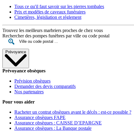
Tous ce qu'il faut savoir sur les pierres tombales
Prix et modèles de caveaux funéraires
Cimetières, législiation et réglement
Trouvez les meilleurs marbriers proches de chez vous
Rechercher des pompes funèbres par ville ou code postal
Prévoyance
Prévoyance obsèques
Prévision obsèques
Demander des devis comparatifs
Nos partenaires
Pour vous aider
Racheter un contrat obsèques avant le décès : est-ce possible ?
Assurance obsèques FAPE
Assurance obsèques : CAISSE D’EPARGNE
Assurance obsèques : La Banque postale