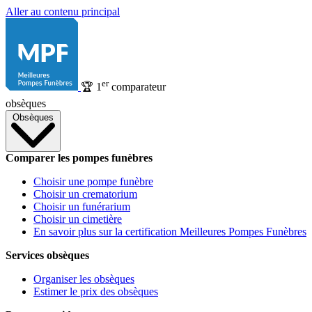
Aller au contenu principal
er
🏆
1
comparateur
obsèques
Obsèques
Comparer les pompes funèbres
Choisir une pompe funèbre
Choisir un crematorium
Choisir un funérarium
Choisir un cimetière
En savoir plus sur la certification Meilleures Pompes Funèbres
Services obsèques
Organiser les obsèques
Estimer le prix des obsèques