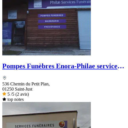
Pompes Funèbres Enora-Philae services
funéraires
536 Chemin du Petit Plan,
01250 Saint-Just
5
/5
(2 avis)
top notes