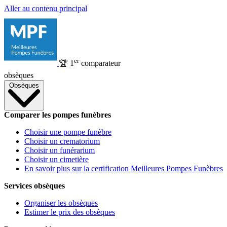
Aller au contenu principal
er
🏆
1
comparateur
obsèques
Obsèques
Comparer les pompes funèbres
Choisir une pompe funèbre
Choisir un crematorium
Choisir un funérarium
Choisir un cimetière
En savoir plus sur la certification Meilleures Pompes Funèbres
Services obsèques
Organiser les obsèques
Estimer le prix des obsèques