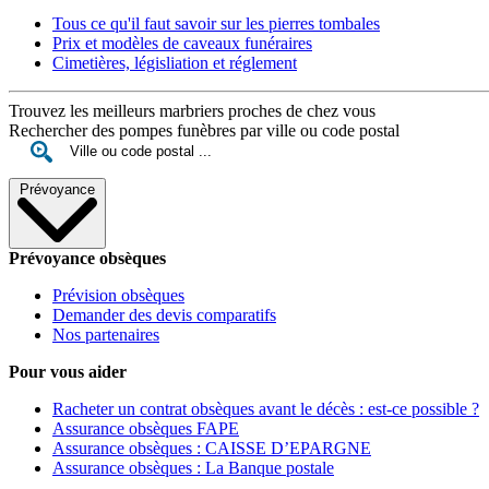
Tous ce qu'il faut savoir sur les pierres tombales
Prix et modèles de caveaux funéraires
Cimetières, législiation et réglement
Trouvez les meilleurs marbriers proches de chez vous
Rechercher des pompes funèbres par ville ou code postal
Prévoyance
Prévoyance obsèques
Prévision obsèques
Demander des devis comparatifs
Nos partenaires
Pour vous aider
Racheter un contrat obsèques avant le décès : est-ce possible ?
Assurance obsèques FAPE
Assurance obsèques : CAISSE D’EPARGNE
Assurance obsèques : La Banque postale