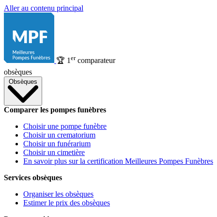
Aller au contenu principal
er
🏆
1
comparateur
obsèques
Obsèques
Comparer les pompes funèbres
Choisir une pompe funèbre
Choisir un crematorium
Choisir un funérarium
Choisir un cimetière
En savoir plus sur la certification Meilleures Pompes Funèbres
Services obsèques
Organiser les obsèques
Estimer le prix des obsèques