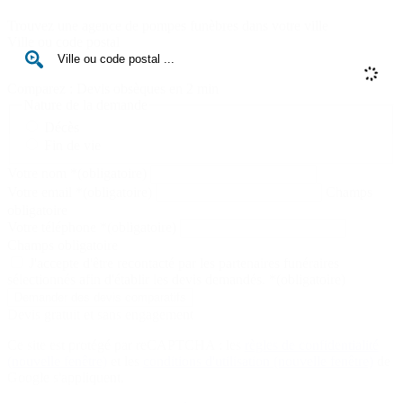
Trouvez une agence de pompes funèbres dans votre ville
Ville ou code postal
Comparez : Devis obsèques en 2 min
Nature de la demande
Décès
Fin de vie
Votre nom
*
(obligatoire)
Votre email
*
(obligatoire)
Champs
obligatoire
Votre téléphone
*
(obligatoire)
Champs obligatoire
J'accepte d'être recontacté par les partenaires funéraires
sélectionnés afin d'établir les devis demandés.
*
(obligatoire)
Devis gratuit et sans engagement
Ce site est protégé par reCAPTCHA : les
règles de confidentialité
(nouvelle fenêtre)
et les
conditions d'utilisation
(nouvelle fenêtre)
de
Google s'appliquent.