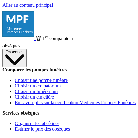
Aller au contenu principal
er
🏆
1
comparateur
obsèques
Obsèques
Comparer les pompes funèbres
Choisir une pompe funèbre
Choisir un crematorium
Choisir un funérarium
Choisir un cimetière
En savoir plus sur la certification Meilleures Pompes Funèbres
Services obsèques
Organiser les obsèques
Estimer le prix des obsèques