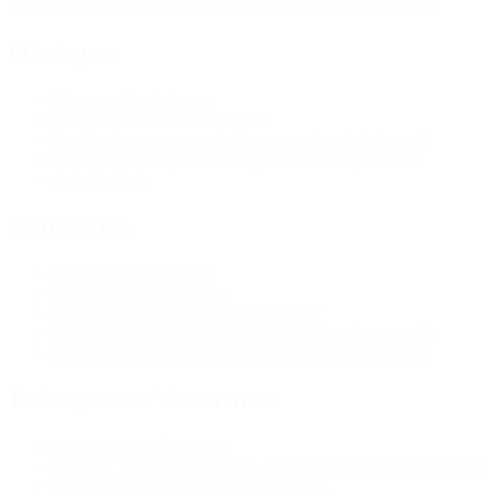
Consultez les pages
mentions légales
et
comment ça marche ?
Obsèques
Nos conseils obsèques
Comment choisir un cercueil ?
Quelles fleurs pour rendre hommage lors d'obsèques ?
Décès d'un Français à l'étranger: comment procéder ?
Avis de décès
Marbrerie
Nos conseils marbrerie
Prix et modèle de caveau
Comment renouveler une concession ?
Acquérir une concession funéraire: Démarches et tarifs
Modèle et tarifs de pierre tombales: que faut-il savoir ?
Prévoyance / Assurance
Nos conseils prévoyance
Racheter un contrat obsèques avant le décès : est-ce possible ?
Assurance obsèques La Banque postale