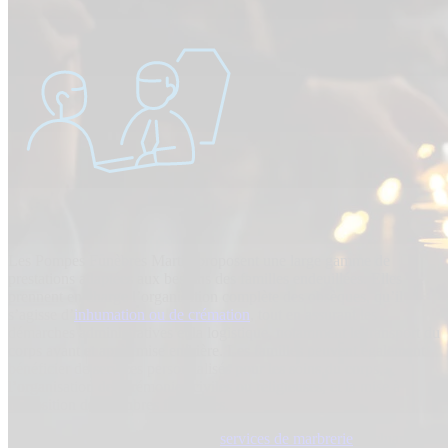
Les Pompes Funèbres Martin proposent une large gamme de
prestations adaptées aux besoins des familles endeuillées. Elles
prennent en charge l’organisation complète des obsèques, qu’il
s’agisse d’
inhumation ou de crémation
, tout en assurant les
démarches administratives et la logistique, notamment le transport du
corps avant et après mise en bière. Les familles peuvent également
bénéficier de services personnalisés pour les soins du corps,
l’organisation de cérémonies civiles ou religieuses, et la mise à
disposition de chambres funéraires.
Le réseau propose également des
services de marbrerie
, incluant la