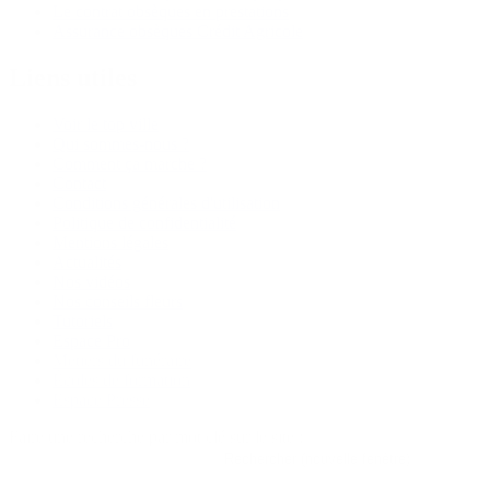
Le contrat obsèques en prestations
Assurance obsèques Crédit Agricole
Liens utiles
Voir le top ville
Qui sommes-nous ?
Comment ça marche ?
Contact
Conditions générales d'utilisation
Politique de confidentialité
Mentions légales
Actualités
Nos vidéos
Nos conseils fleurs
Tutoriels
Espace Pro
Metiers du funéraire
Écoles de formation
Espace Presse
Faire une recherche par mot clé sur le site :
Rechercher
(nouvelle fenêtre)