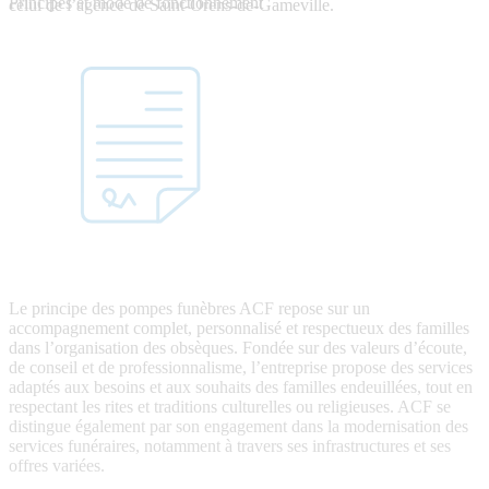
Principes et mode de fonctionnement
celui de l’agence de Saint-Orens-de-Gameville.
Le principe des pompes funèbres ACF repose sur un
accompagnement complet, personnalisé et respectueux des familles
dans l’organisation des obsèques. Fondée sur des valeurs d’écoute,
de conseil et de professionnalisme, l’entreprise propose des services
adaptés aux besoins et aux souhaits des familles endeuillées, tout en
respectant les rites et traditions culturelles ou religieuses. ACF se
distingue également par son engagement dans la modernisation des
services funéraires, notamment à travers ses infrastructures et ses
offres variées.