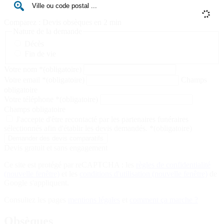
Comparez : Devis obsèques en 2 min
Nature de la demande
Décès
Fin de vie
Votre nom
*
(obligatoire)
Votre email
*
(obligatoire)
Champs
obligatoire
Votre téléphone
*
(obligatoire)
Champs obligatoire
J'accepte d'être recontacté par les partenaires funéraires
sélectionnés afin d'établir les devis demandés.
*
(obligatoire)
Devis gratuit et sans engagement
Ce site est protégé par reCAPTCHA : les
règles de confidentialité
(nouvelle fenêtre)
et les
conditions d'utilisation
(nouvelle fenêtre)
de
Google s'appliquent.
Consultez les pages
mentions légales
et
comment ça marche ?
Obsèques