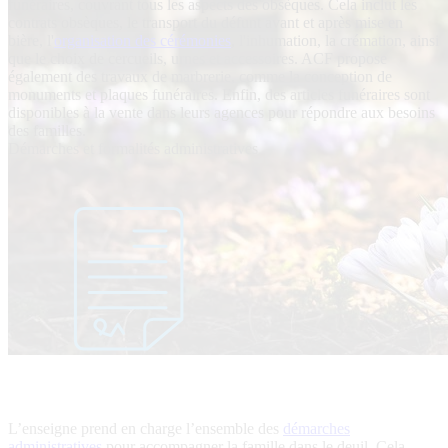
funéraires, couvrant tous les aspects des obsèques. Cela inclut les
contrats obsèques, le transport du défunt avant et après mise en
bière, l'
organisation des cérémonies
, l'inhumation, la crémation, ainsi
que le choix de cercueils, urnes et accessoires. ACF propose
également des travaux de marbrerie, comme la conception de
monuments et plaques funéraires. Enfin, des articles funéraires sont
disponibles à la vente dans leurs agences pour répondre aux besoins
des familles.
Démarches et formalités administratives
L’enseigne prend en charge l’ensemble des
démarches
administratives
pour accompagner la famille dans le deuil. Cela