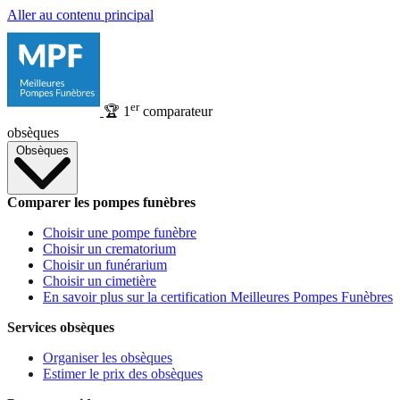
Aller au contenu principal
er
🏆
1
comparateur
obsèques
Obsèques
Comparer les pompes funèbres
Choisir une pompe funèbre
Choisir un crematorium
Choisir un funérarium
Choisir un cimetière
En savoir plus sur la certification Meilleures Pompes Funèbres
Services obsèques
Organiser les obsèques
Estimer le prix des obsèques