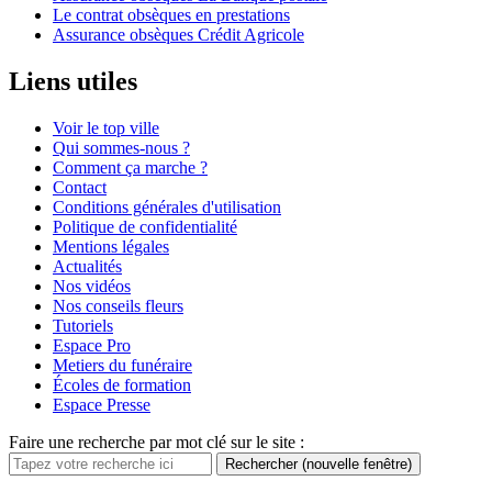
Le contrat obsèques en prestations
Assurance obsèques Crédit Agricole
Liens utiles
Voir le top ville
Qui sommes-nous ?
Comment ça marche ?
Contact
Conditions générales d'utilisation
Politique de confidentialité
Mentions légales
Actualités
Nos vidéos
Nos conseils fleurs
Tutoriels
Espace Pro
Metiers du funéraire
Écoles de formation
Espace Presse
Faire une recherche par mot clé sur le site :
Rechercher
(nouvelle fenêtre)