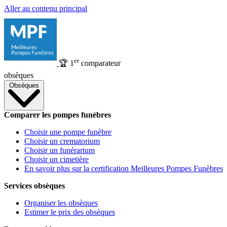
Aller au contenu principal
er
🏆
1
comparateur
obsèques
Obsèques
Comparer les pompes funèbres
Choisir une pompe funèbre
Choisir un crematorium
Choisir un funérarium
Choisir un cimetière
En savoir plus sur la certification Meilleures Pompes Funèbres
Services obsèques
Organiser les obsèques
Estimer le prix des obsèques