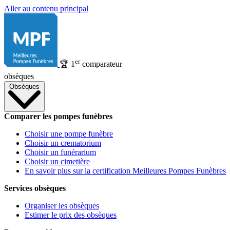
Aller au contenu principal
er
🏆
1
comparateur
obsèques
Obsèques
Comparer les pompes funèbres
Choisir une pompe funèbre
Choisir un crematorium
Choisir un funérarium
Choisir un cimetière
En savoir plus sur la certification Meilleures Pompes Funèbres
Services obsèques
Organiser les obsèques
Estimer le prix des obsèques