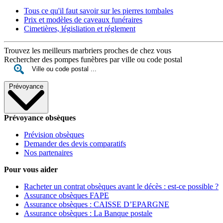
Tous ce qu'il faut savoir sur les pierres tombales
Prix et modèles de caveaux funéraires
Cimetières, législiation et réglement
Trouvez les meilleurs marbriers proches de chez vous
Rechercher des pompes funèbres par ville ou code postal
Prévoyance
Prévoyance obsèques
Prévision obsèques
Demander des devis comparatifs
Nos partenaires
Pour vous aider
Racheter un contrat obsèques avant le décès : est-ce possible ?
Assurance obsèques FAPE
Assurance obsèques : CAISSE D’EPARGNE
Assurance obsèques : La Banque postale