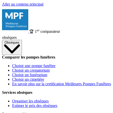
Aller au contenu principal
er
🏆
1
comparateur
obsèques
Obsèques
Comparer les pompes funèbres
Choisir une pompe funèbre
Choisir un crematorium
Choisir un funérarium
Choisir un cimetière
En savoir plus sur la certification Meilleures Pompes Funèbres
Services obsèques
Organiser les obsèques
Estimer le prix des obsèques