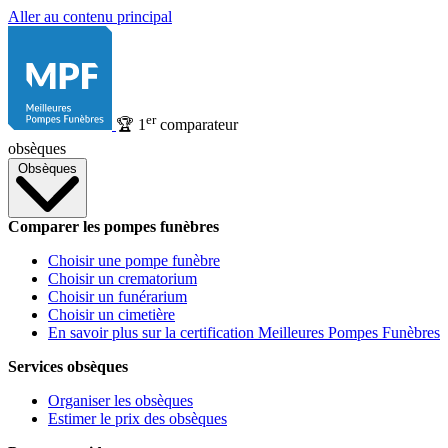
Aller au contenu principal
er
🏆
1
comparateur
obsèques
Obsèques
Comparer les pompes funèbres
Choisir une pompe funèbre
Choisir un crematorium
Choisir un funérarium
Choisir un cimetière
En savoir plus sur la certification Meilleures Pompes Funèbres
Services obsèques
Organiser les obsèques
Estimer le prix des obsèques