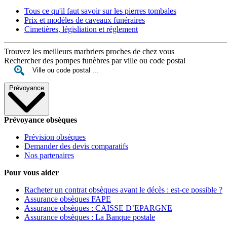
Tous ce qu'il faut savoir sur les pierres tombales
Prix et modèles de caveaux funéraires
Cimetières, législiation et réglement
Trouvez les meilleurs marbriers proches de chez vous
Rechercher des pompes funèbres par ville ou code postal
Prévoyance
Prévoyance obsèques
Prévision obsèques
Demander des devis comparatifs
Nos partenaires
Pour vous aider
Racheter un contrat obsèques avant le décès : est-ce possible ?
Assurance obsèques FAPE
Assurance obsèques : CAISSE D’EPARGNE
Assurance obsèques : La Banque postale