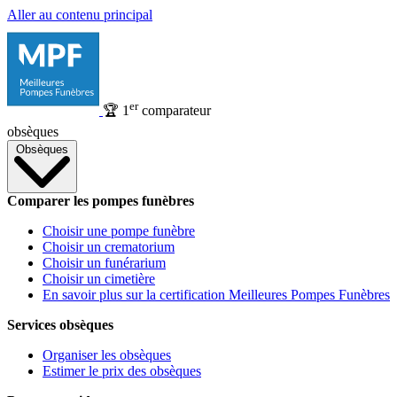
Aller au contenu principal
er
🏆
1
comparateur
obsèques
Obsèques
Comparer les pompes funèbres
Choisir une pompe funèbre
Choisir un crematorium
Choisir un funérarium
Choisir un cimetière
En savoir plus sur la certification Meilleures Pompes Funèbres
Services obsèques
Organiser les obsèques
Estimer le prix des obsèques