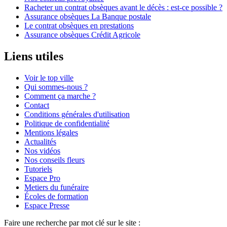
Racheter un contrat obsèques avant le décès : est-ce possible ?
Assurance obsèques La Banque postale
Le contrat obsèques en prestations
Assurance obsèques Crédit Agricole
Liens utiles
Voir le top ville
Qui sommes-nous ?
Comment ça marche ?
Contact
Conditions générales d'utilisation
Politique de confidentialité
Mentions légales
Actualités
Nos vidéos
Nos conseils fleurs
Tutoriels
Espace Pro
Metiers du funéraire
Écoles de formation
Espace Presse
Faire une recherche par mot clé sur le site :