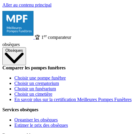
Aller au contenu principal
er
🏆
1
comparateur
obsèques
Obsèques
Comparer les pompes funèbres
Choisir une pompe funèbre
Choisir un crematorium
Choisir un funérarium
Choisir un cimetière
En savoir plus sur la certification Meilleures Pompes Funèbres
Services obsèques
Organiser les obsèques
Estimer le prix des obsèques