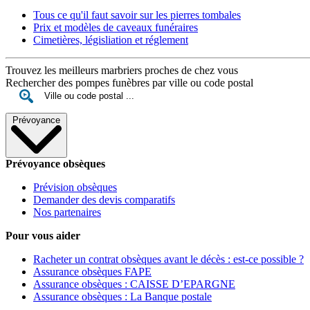
Tous ce qu'il faut savoir sur les pierres tombales
Prix et modèles de caveaux funéraires
Cimetières, législiation et réglement
Trouvez les meilleurs marbriers proches de chez vous
Rechercher des pompes funèbres par ville ou code postal
Prévoyance
Prévoyance obsèques
Prévision obsèques
Demander des devis comparatifs
Nos partenaires
Pour vous aider
Racheter un contrat obsèques avant le décès : est-ce possible ?
Assurance obsèques FAPE
Assurance obsèques : CAISSE D’EPARGNE
Assurance obsèques : La Banque postale