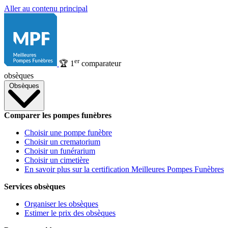
Aller au contenu principal
er
🏆
1
comparateur
obsèques
Obsèques
Comparer les pompes funèbres
Choisir une pompe funèbre
Choisir un crematorium
Choisir un funérarium
Choisir un cimetière
En savoir plus sur la certification Meilleures Pompes Funèbres
Services obsèques
Organiser les obsèques
Estimer le prix des obsèques