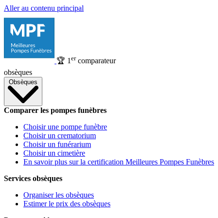
Aller au contenu principal
er
🏆
1
comparateur
obsèques
Obsèques
Comparer les pompes funèbres
Choisir une pompe funèbre
Choisir un crematorium
Choisir un funérarium
Choisir un cimetière
En savoir plus sur la certification Meilleures Pompes Funèbres
Services obsèques
Organiser les obsèques
Estimer le prix des obsèques