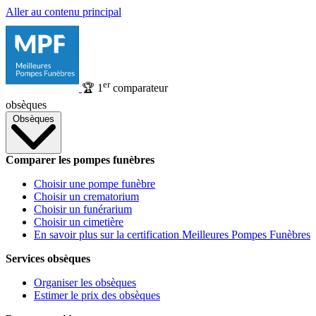
Aller au contenu principal
er
🏆
1
comparateur
obsèques
Obsèques
Comparer les pompes funèbres
Choisir une pompe funèbre
Choisir un crematorium
Choisir un funérarium
Choisir un cimetière
En savoir plus sur la certification Meilleures Pompes Funèbres
Services obsèques
Organiser les obsèques
Estimer le prix des obsèques