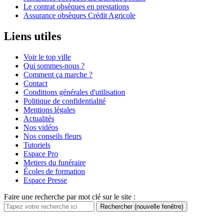
Le contrat obsèques en prestations
Assurance obsèques Crédit Agricole
Liens utiles
Voir le top ville
Qui sommes-nous ?
Comment ça marche ?
Contact
Conditions générales d'utilisation
Politique de confidentialité
Mentions légales
Actualités
Nos vidéos
Nos conseils fleurs
Tutoriels
Espace Pro
Metiers du funéraire
Écoles de formation
Espace Presse
Faire une recherche par mot clé sur le site :
Rechercher
(nouvelle fenêtre)