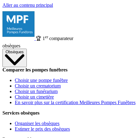
Aller au contenu principal
er
🏆
1
comparateur
obsèques
Obsèques
Comparer les pompes funèbres
Choisir une pompe funèbre
Choisir un crematorium
Choisir un funérarium
Choisir un cimetière
En savoir plus sur la certification Meilleures Pompes Funèbres
Services obsèques
Organiser les obsèques
Estimer le prix des obsèques