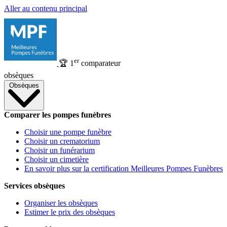
Aller au contenu principal
er
🏆
1
comparateur
obsèques
Obsèques
Comparer les pompes funèbres
Choisir une pompe funèbre
Choisir un crematorium
Choisir un funérarium
Choisir un cimetière
En savoir plus sur la certification Meilleures Pompes Funèbres
Services obsèques
Organiser les obsèques
Estimer le prix des obsèques