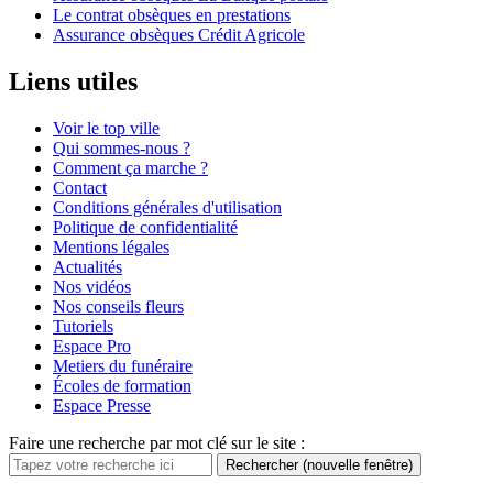
Le contrat obsèques en prestations
Assurance obsèques Crédit Agricole
Liens utiles
Voir le top ville
Qui sommes-nous ?
Comment ça marche ?
Contact
Conditions générales d'utilisation
Politique de confidentialité
Mentions légales
Actualités
Nos vidéos
Nos conseils fleurs
Tutoriels
Espace Pro
Metiers du funéraire
Écoles de formation
Espace Presse
Faire une recherche par mot clé sur le site :
Rechercher
(nouvelle fenêtre)