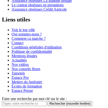
Assurance obsèques La Banque postale
Le contrat obsèques en prestations
Assurance obsèques Crédit Agricole
Liens utiles
Voir le top ville
Qui sommes-nous ?
Comment ça marche ?
Contact
Conditions générales d'utilisation
Politique de confidentialité
Mentions légales
Actualités
Nos vidéos
Nos conseils fleurs
Tutoriels
Espace Pro
Metiers du funéraire
Écoles de formation
Espace Presse
Faire une recherche par mot clé sur le site :
Rechercher
(nouvelle fenêtre)