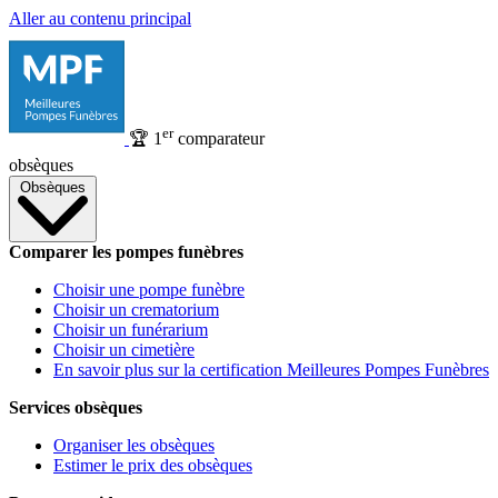
Aller au contenu principal
er
🏆
1
comparateur
obsèques
Obsèques
Comparer les pompes funèbres
Choisir une pompe funèbre
Choisir un crematorium
Choisir un funérarium
Choisir un cimetière
En savoir plus sur la certification Meilleures Pompes Funèbres
Services obsèques
Organiser les obsèques
Estimer le prix des obsèques