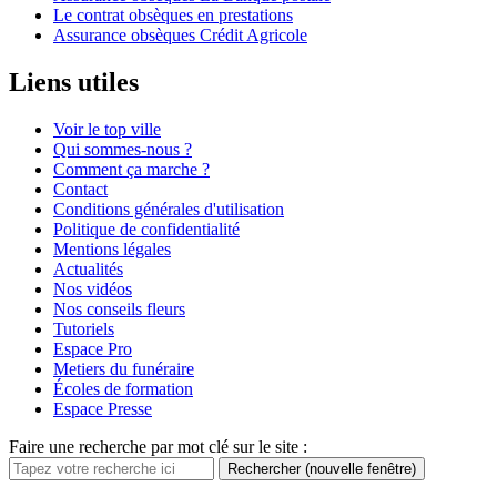
Le contrat obsèques en prestations
Assurance obsèques Crédit Agricole
Liens utiles
Voir le top ville
Qui sommes-nous ?
Comment ça marche ?
Contact
Conditions générales d'utilisation
Politique de confidentialité
Mentions légales
Actualités
Nos vidéos
Nos conseils fleurs
Tutoriels
Espace Pro
Metiers du funéraire
Écoles de formation
Espace Presse
Faire une recherche par mot clé sur le site :
Rechercher
(nouvelle fenêtre)