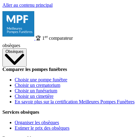
Aller au contenu principal
er
🏆
1
comparateur
obsèques
Obsèques
Comparer les pompes funèbres
Choisir une pompe funèbre
Choisir un crematorium
Choisir un funérarium
Choisir un cimetière
En savoir plus sur la certification Meilleures Pompes Funèbres
Services obsèques
Organiser les obsèques
Estimer le prix des obsèques