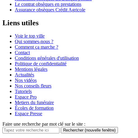
Le contrat obsèques en prestations
Assurance obsèques Crédit Agricole
Liens utiles
Voir le top ville
Qui sommes-nous ?
Comment ça marche ?
Contact
Conditions générales d'utilisation
Politique de confidentialité
Mentions légales
Actualités
Nos vidéos
Nos conseils fleurs
Tutoriels
Espace Pro
Metiers du funéraire
Écoles de formation
Espace Presse
Faire une recherche par mot clé sur le site :
Rechercher
(nouvelle fenêtre)