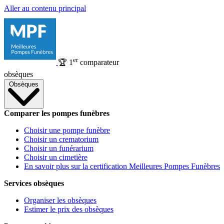
Aller au contenu principal
er
🏆
1
comparateur
obsèques
Obsèques
Comparer les pompes funèbres
Choisir une pompe funèbre
Choisir un crematorium
Choisir un funérarium
Choisir un cimetière
En savoir plus sur la certification Meilleures Pompes Funèbres
Services obsèques
Organiser les obsèques
Estimer le prix des obsèques