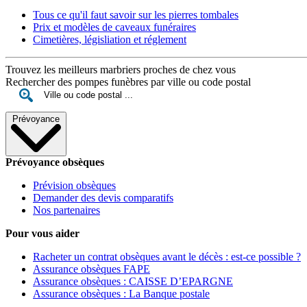
Tous ce qu'il faut savoir sur les pierres tombales
Prix et modèles de caveaux funéraires
Cimetières, législiation et réglement
Trouvez les meilleurs marbriers proches de chez vous
Rechercher des pompes funèbres par ville ou code postal
Prévoyance
Prévoyance obsèques
Prévision obsèques
Demander des devis comparatifs
Nos partenaires
Pour vous aider
Racheter un contrat obsèques avant le décès : est-ce possible ?
Assurance obsèques FAPE
Assurance obsèques : CAISSE D’EPARGNE
Assurance obsèques : La Banque postale