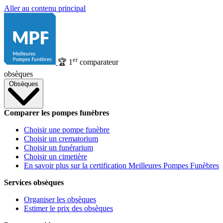
Aller au contenu principal
er
🏆
1
comparateur
obsèques
Obsèques
Comparer les pompes funèbres
Choisir une pompe funèbre
Choisir un crematorium
Choisir un funérarium
Choisir un cimetière
En savoir plus sur la certification Meilleures Pompes Funèbres
Services obsèques
Organiser les obsèques
Estimer le prix des obsèques