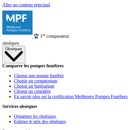
Aller au contenu principal
er
🏆
1
comparateur
obsèques
Obsèques
Comparer les pompes funèbres
Choisir une pompe funèbre
Choisir un crematorium
Choisir un funérarium
Choisir un cimetière
En savoir plus sur la certification Meilleures Pompes Funèbres
Services obsèques
Organiser les obsèques
Estimer le prix des obsèques