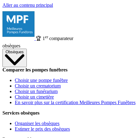
Aller au contenu principal
er
🏆
1
comparateur
obsèques
Obsèques
Comparer les pompes funèbres
Choisir une pompe funèbre
Choisir un crematorium
Choisir un funérarium
Choisir un cimetière
En savoir plus sur la certification Meilleures Pompes Funèbres
Services obsèques
Organiser les obsèques
Estimer le prix des obsèques