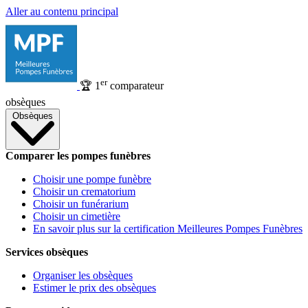
Aller au contenu principal
er
🏆
1
comparateur
obsèques
Obsèques
Comparer les pompes funèbres
Choisir une pompe funèbre
Choisir un crematorium
Choisir un funérarium
Choisir un cimetière
En savoir plus sur la certification Meilleures Pompes Funèbres
Services obsèques
Organiser les obsèques
Estimer le prix des obsèques