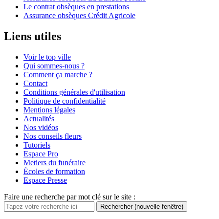
Le contrat obsèques en prestations
Assurance obsèques Crédit Agricole
Liens utiles
Voir le top ville
Qui sommes-nous ?
Comment ça marche ?
Contact
Conditions générales d'utilisation
Politique de confidentialité
Mentions légales
Actualités
Nos vidéos
Nos conseils fleurs
Tutoriels
Espace Pro
Metiers du funéraire
Écoles de formation
Espace Presse
Faire une recherche par mot clé sur le site :
Rechercher
(nouvelle fenêtre)