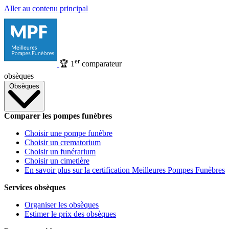
Aller au contenu principal
er
🏆
1
comparateur
obsèques
Obsèques
Comparer les pompes funèbres
Choisir une pompe funèbre
Choisir un crematorium
Choisir un funérarium
Choisir un cimetière
En savoir plus sur la certification Meilleures Pompes Funèbres
Services obsèques
Organiser les obsèques
Estimer le prix des obsèques