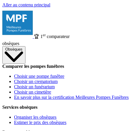
Aller au contenu principal
er
🏆
1
comparateur
obsèques
Obsèques
Comparer les pompes funèbres
Choisir une pompe funèbre
Choisir un crematorium
Choisir un funérarium
Choisir un cimetière
En savoir plus sur la certification Meilleures Pompes Funèbres
Services obsèques
Organiser les obsèques
Estimer le prix des obsèques