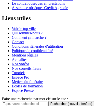
Le contrat obsèques en prestations
Assurance obsèques Crédit Agricole
Liens utiles
Voir le top ville
Qui sommes-nous ?
Comment ça marche ?
Contact
Conditions générales d'utilisation
Politique de confidentialité
Mentions légales
Actualités
Nos vidéos
Nos conseils fleurs
Tutoriels
Espace Pro
Metiers du funéraire
Écoles de formation
Espace Presse
Faire une recherche par mot clé sur le site :
Rechercher
(nouvelle fenêtre)