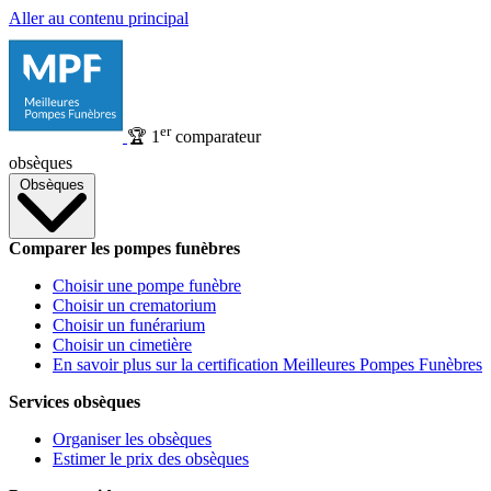
Aller au contenu principal
er
🏆
1
comparateur
obsèques
Obsèques
Comparer les pompes funèbres
Choisir une pompe funèbre
Choisir un crematorium
Choisir un funérarium
Choisir un cimetière
En savoir plus sur la certification Meilleures Pompes Funèbres
Services obsèques
Organiser les obsèques
Estimer le prix des obsèques