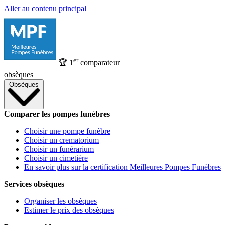
Aller au contenu principal
er
🏆
1
comparateur
obsèques
Obsèques
Comparer les pompes funèbres
Choisir une pompe funèbre
Choisir un crematorium
Choisir un funérarium
Choisir un cimetière
En savoir plus sur la certification Meilleures Pompes Funèbres
Services obsèques
Organiser les obsèques
Estimer le prix des obsèques