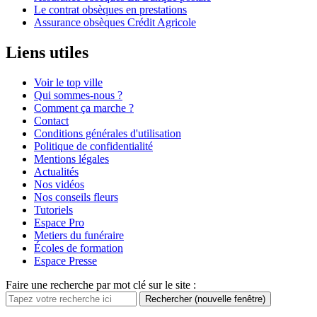
Le contrat obsèques en prestations
Assurance obsèques Crédit Agricole
Liens utiles
Voir le top ville
Qui sommes-nous ?
Comment ça marche ?
Contact
Conditions générales d'utilisation
Politique de confidentialité
Mentions légales
Actualités
Nos vidéos
Nos conseils fleurs
Tutoriels
Espace Pro
Metiers du funéraire
Écoles de formation
Espace Presse
Faire une recherche par mot clé sur le site :
Rechercher
(nouvelle fenêtre)