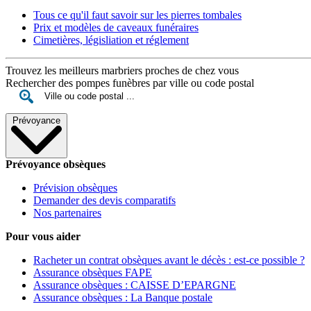
Tous ce qu'il faut savoir sur les pierres tombales
Prix et modèles de caveaux funéraires
Cimetières, législiation et réglement
Trouvez les meilleurs marbriers proches de chez vous
Rechercher des pompes funèbres par ville ou code postal
Prévoyance
Prévoyance obsèques
Prévision obsèques
Demander des devis comparatifs
Nos partenaires
Pour vous aider
Racheter un contrat obsèques avant le décès : est-ce possible ?
Assurance obsèques FAPE
Assurance obsèques : CAISSE D’EPARGNE
Assurance obsèques : La Banque postale