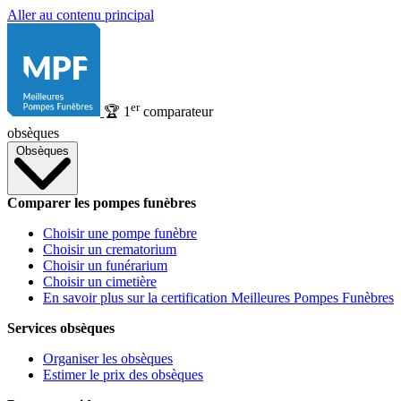
Aller au contenu principal
er
🏆
1
comparateur
obsèques
Obsèques
Comparer les pompes funèbres
Choisir une pompe funèbre
Choisir un crematorium
Choisir un funérarium
Choisir un cimetière
En savoir plus sur la certification Meilleures Pompes Funèbres
Services obsèques
Organiser les obsèques
Estimer le prix des obsèques