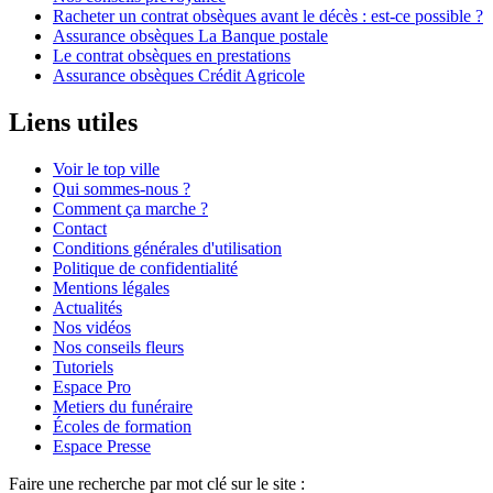
Racheter un contrat obsèques avant le décès : est-ce possible ?
Assurance obsèques La Banque postale
Le contrat obsèques en prestations
Assurance obsèques Crédit Agricole
Liens utiles
Voir le top ville
Qui sommes-nous ?
Comment ça marche ?
Contact
Conditions générales d'utilisation
Politique de confidentialité
Mentions légales
Actualités
Nos vidéos
Nos conseils fleurs
Tutoriels
Espace Pro
Metiers du funéraire
Écoles de formation
Espace Presse
Faire une recherche par mot clé sur le site :