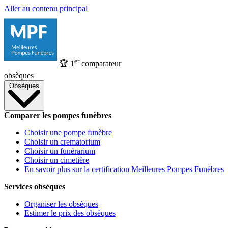
Aller au contenu principal
er
🏆
1
comparateur
obsèques
Obsèques
Comparer les pompes funèbres
Choisir une pompe funèbre
Choisir un crematorium
Choisir un funérarium
Choisir un cimetière
En savoir plus sur la certification Meilleures Pompes Funèbres
Services obsèques
Organiser les obsèques
Estimer le prix des obsèques