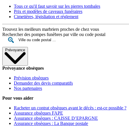
Tous ce qu'il faut savoir sur les pierres tombales
Prix et modèles de caveaux funéraires
Cimetières, législiation et réglement
Trouvez les meilleurs marbriers proches de chez vous
Rechercher des pompes funèbres par ville ou code postal
Prévoyance
Prévoyance obsèques
Prévision obsèques
Demander des devis comparatifs
Nos partenaires
Pour vous aider
Racheter un contrat obsèques avant le décès : est-ce possible ?
Assurance obsèques FAPE
Assurance obsèques : CAISSE D’EPARGNE
Assurance obsèques : La Banque postale