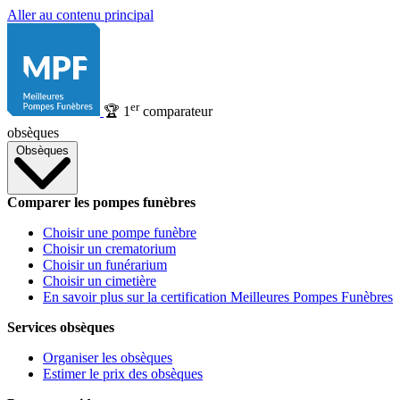
Aller au contenu principal
er
🏆
1
comparateur
obsèques
Obsèques
Comparer les pompes funèbres
Choisir une pompe funèbre
Choisir un crematorium
Choisir un funérarium
Choisir un cimetière
En savoir plus sur la certification Meilleures Pompes Funèbres
Services obsèques
Organiser les obsèques
Estimer le prix des obsèques