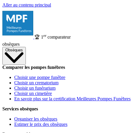
Aller au contenu principal
er
🏆
1
comparateur
obsèques
Obsèques
Comparer les pompes funèbres
Choisir une pompe funèbre
Choisir un crematorium
Choisir un funérarium
Choisir un cimetière
En savoir plus sur la certification Meilleures Pompes Funèbres
Services obsèques
Organiser les obsèques
Estimer le prix des obsèques