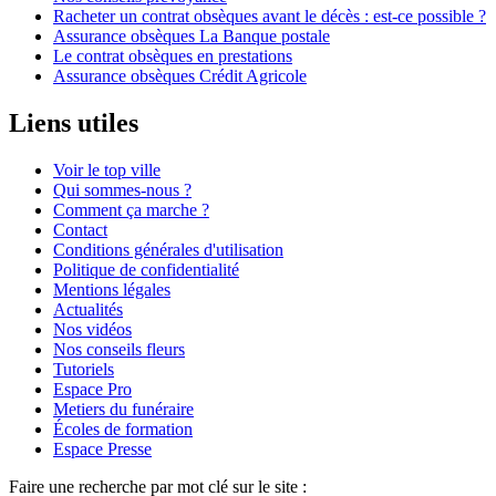
Racheter un contrat obsèques avant le décès : est-ce possible ?
Assurance obsèques La Banque postale
Le contrat obsèques en prestations
Assurance obsèques Crédit Agricole
Liens utiles
Voir le top ville
Qui sommes-nous ?
Comment ça marche ?
Contact
Conditions générales d'utilisation
Politique de confidentialité
Mentions légales
Actualités
Nos vidéos
Nos conseils fleurs
Tutoriels
Espace Pro
Metiers du funéraire
Écoles de formation
Espace Presse
Faire une recherche par mot clé sur le site :