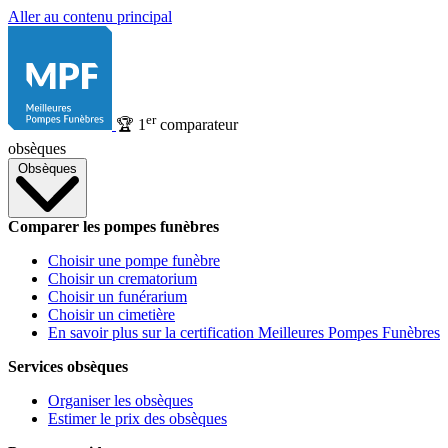
Aller au contenu principal
er
🏆
1
comparateur
obsèques
Obsèques
Comparer les pompes funèbres
Choisir une pompe funèbre
Choisir un crematorium
Choisir un funérarium
Choisir un cimetière
En savoir plus sur la certification Meilleures Pompes Funèbres
Services obsèques
Organiser les obsèques
Estimer le prix des obsèques