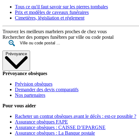
Tous ce qu'il faut savoir sur les pierres tombales
Prix et modèles de caveaux funéraires
Cimetières, législiation et réglement
Trouvez les meilleurs marbriers proches de chez vous
Rechercher des pompes funèbres par ville ou code postal
Prévoyance
Prévoyance obsèques
Prévision obsèques
Demander des devis comparatifs
Nos partenaires
Pour vous aider
Racheter un contrat obsèques avant le décès : est-ce possible ?
Assurance obsèques FAPE
Assurance obsèques : CAISSE D’EPARGNE
Assurance obsèques : La Banque postale