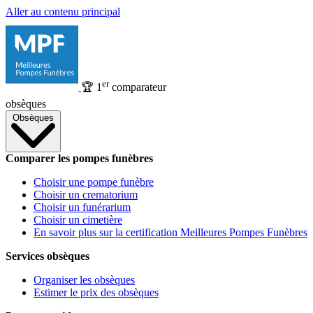
Aller au contenu principal
er
🏆
1
comparateur
obsèques
Obsèques
Comparer les pompes funèbres
Choisir une pompe funèbre
Choisir un crematorium
Choisir un funérarium
Choisir un cimetière
En savoir plus sur la certification Meilleures Pompes Funèbres
Services obsèques
Organiser les obsèques
Estimer le prix des obsèques