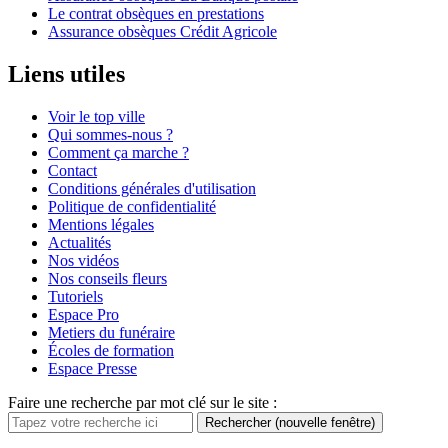
Le contrat obsèques en prestations
Assurance obsèques Crédit Agricole
Liens utiles
Voir le top ville
Qui sommes-nous ?
Comment ça marche ?
Contact
Conditions générales d'utilisation
Politique de confidentialité
Mentions légales
Actualités
Nos vidéos
Nos conseils fleurs
Tutoriels
Espace Pro
Metiers du funéraire
Écoles de formation
Espace Presse
Faire une recherche par mot clé sur le site :
Rechercher
(nouvelle fenêtre)