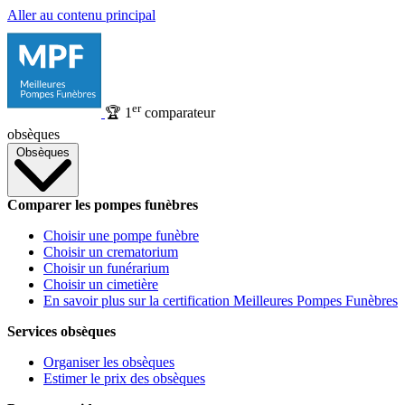
Aller au contenu principal
er
🏆
1
comparateur
obsèques
Obsèques
Comparer les pompes funèbres
Choisir une pompe funèbre
Choisir un crematorium
Choisir un funérarium
Choisir un cimetière
En savoir plus sur la certification Meilleures Pompes Funèbres
Services obsèques
Organiser les obsèques
Estimer le prix des obsèques