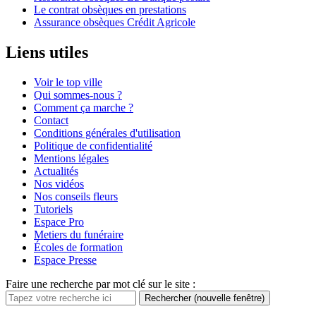
Le contrat obsèques en prestations
Assurance obsèques Crédit Agricole
Liens utiles
Voir le top ville
Qui sommes-nous ?
Comment ça marche ?
Contact
Conditions générales d'utilisation
Politique de confidentialité
Mentions légales
Actualités
Nos vidéos
Nos conseils fleurs
Tutoriels
Espace Pro
Metiers du funéraire
Écoles de formation
Espace Presse
Faire une recherche par mot clé sur le site :
Rechercher
(nouvelle fenêtre)