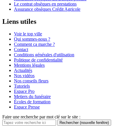
Le contrat obsèques en prestations
Assurance obsèques Crédit Agricole
Liens utiles
Voir le top ville
Qui sommes-nous ?
Comment ça marche ?
Contact
Conditions générales d'utilisation
Politique de confidentialité
Mentions légales
Actualités
Nos vidéos
Nos conseils fleurs
Tutoriels
Espace Pro
Metiers du funéraire
Écoles de formation
Espace Presse
Faire une recherche par mot clé sur le site :
Rechercher
(nouvelle fenêtre)