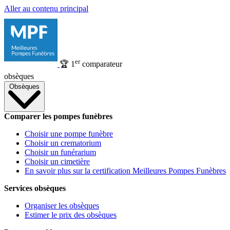
Aller au contenu principal
er
🏆
1
comparateur
obsèques
Obsèques
Comparer les pompes funèbres
Choisir une pompe funèbre
Choisir un crematorium
Choisir un funérarium
Choisir un cimetière
En savoir plus sur la certification Meilleures Pompes Funèbres
Services obsèques
Organiser les obsèques
Estimer le prix des obsèques