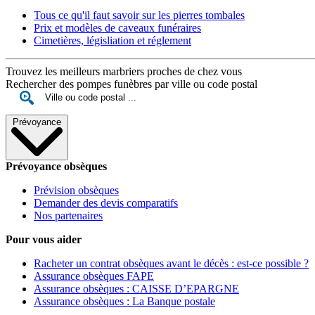
Tous ce qu'il faut savoir sur les pierres tombales
Prix et modèles de caveaux funéraires
Cimetières, législiation et réglement
Trouvez les meilleurs marbriers proches de chez vous
Rechercher des pompes funèbres par ville ou code postal
Prévoyance
Prévoyance obsèques
Prévision obsèques
Demander des devis comparatifs
Nos partenaires
Pour vous aider
Racheter un contrat obsèques avant le décès : est-ce possible ?
Assurance obsèques FAPE
Assurance obsèques : CAISSE D’EPARGNE
Assurance obsèques : La Banque postale