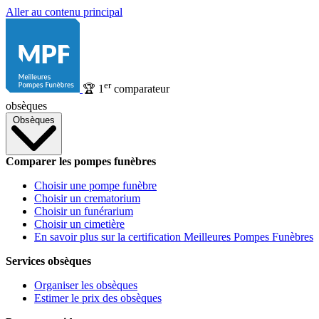
Aller au contenu principal
er
🏆
1
comparateur
obsèques
Obsèques
Comparer les pompes funèbres
Choisir une pompe funèbre
Choisir un crematorium
Choisir un funérarium
Choisir un cimetière
En savoir plus sur la certification Meilleures Pompes Funèbres
Services obsèques
Organiser les obsèques
Estimer le prix des obsèques