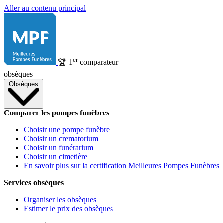
Aller au contenu principal
er
🏆
1
comparateur
obsèques
Obsèques
Comparer les pompes funèbres
Choisir une pompe funèbre
Choisir un crematorium
Choisir un funérarium
Choisir un cimetière
En savoir plus sur la certification Meilleures Pompes Funèbres
Services obsèques
Organiser les obsèques
Estimer le prix des obsèques