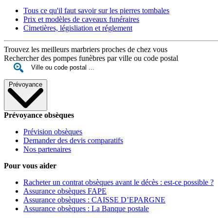
Tous ce qu'il faut savoir sur les pierres tombales
Prix et modèles de caveaux funéraires
Cimetières, législiation et réglement
Trouvez les meilleurs marbriers proches de chez vous
Rechercher des pompes funèbres par ville ou code postal
Prévoyance
Prévoyance obsèques
Prévision obsèques
Demander des devis comparatifs
Nos partenaires
Pour vous aider
Racheter un contrat obsèques avant le décès : est-ce possible ?
Assurance obsèques FAPE
Assurance obsèques : CAISSE D’EPARGNE
Assurance obsèques : La Banque postale